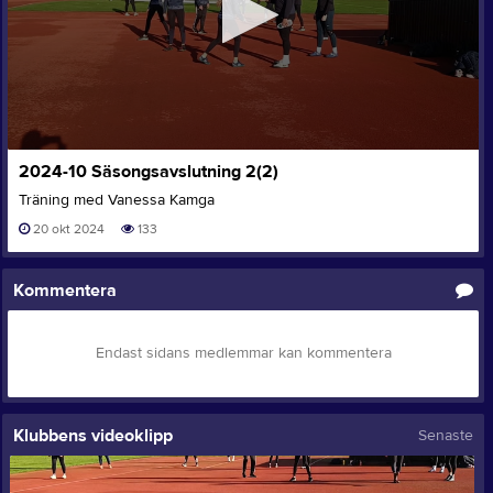
0
2024-10 Säsongsavslutning 2(2)
seconds
of
Träning med Vanessa Kamga
0
seconds
20 okt 2024
133
Kommentera
Endast sidans medlemmar kan kommentera
Klubbens videoklipp
Senaste