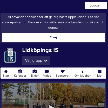
Logga in
Vi använder cookies för att ge dig bästa upplevelsen. Läs vår
cookiepolicy
här
. Genom att fortsätta använda tjänsten godkänner du
denna.
Okej
Lidköpings IS
Välj grupp
Start
Kalender
Bilder
Video
Sponsorer
Om klubben
Mer