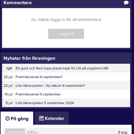
Kommentera
Du måste logga in för att kommentera
Logga in
Nyheter från föreningen
Igår
Ett guld och flera topp-placeringar för LIS på ungdoms-SM
22 jul
Framnäsvarvet 6 september!!
22 jul
Lilla Vänerspelen - Ny datum 6 september!!
10 jul
Framnäsvarvet 5 september
5 jul
Lilla Vänerspelen 5 september 2026
Kalender
På gång
8 aug
Löpträning
IstRun