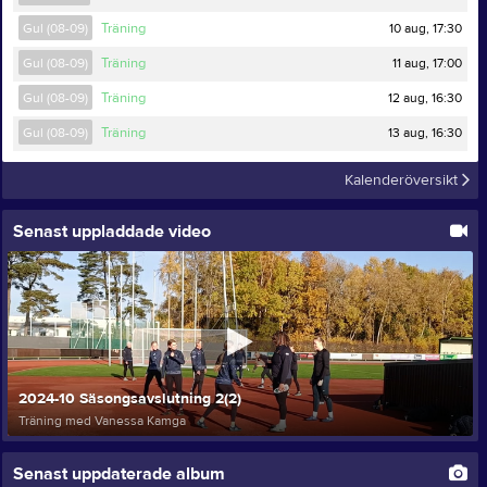
10 aug, 17:30
Gul (08-09)
Träning
11 aug, 17:00
Gul (08-09)
Träning
12 aug, 16:30
Gul (08-09)
Träning
13 aug, 16:30
Gul (08-09)
Träning
Kalenderöversikt
Senast uppladdade video
2024-10 Säsongsavslutning 2(2)
Träning med Vanessa Kamga
Senast uppdaterade album