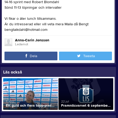
14-16 sprint med Robert Blomdahl
Sönd 11-13 löpningar och intervaller
Vi fikar o äter lunch tillsammans.
Är du intresserad eller vill veta mera Maila då Bengt
bengtaikdahl@hotmail.com
Anna-Carin Jonsson
Ledamot
Dela
Tweeta
Läs också
5 aug
22 jul
Ett guld och flera topp-placeringar för LIS på ungdoms-SM
Framnäsvarvet 6 september!!