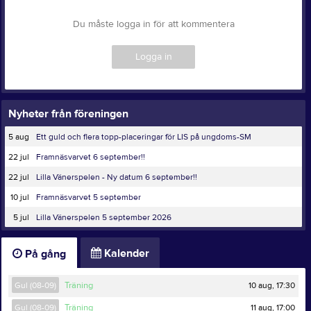
Du måste logga in för att kommentera
Logga in
Nyheter från föreningen
5 aug
Ett guld och flera topp-placeringar för LIS på ungdoms-SM
22 jul
Framnäsvarvet 6 september!!
22 jul
Lilla Vänerspelen - Ny datum 6 september!!
10 jul
Framnäsvarvet 5 september
5 jul
Lilla Vänerspelen 5 september 2026
Kalender
På gång
10 aug, 17:30
Gul (08-09)
Träning
11 aug, 17:00
Gul (08-09)
Träning