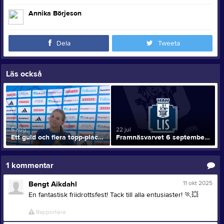
Annika Börjeson
Dela
Tweeta
Läs också
5 aug
22 jul
Ett guld och flera topp-placeringar för LIS på ungdoms-SM
Framnäsvarvet 6 september!!
1
kommentar
11 okt 2025
Bengt Aikdahl
En fantastisk friidrottsfest! Tack till alla entusiaster!
🏃
💥
Rapportera