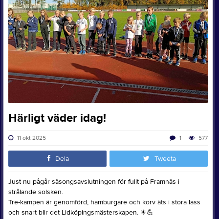
Härligt väder idag!
11 okt 2025
1
577
Dela
Tweeta
Just nu pågår säsongsavslutningen för fullt på Framnäs i
strålande solsken.
Tre-kampen är genomförd, hamburgare och korv äts i stora lass
och snart blir det Lidköpingsmästerskapen.
☀
💪