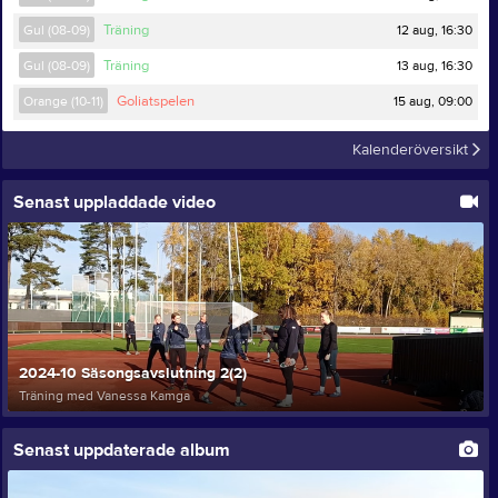
12 aug, 16:30
Gul (08-09)
Träning
13 aug, 16:30
Gul (08-09)
Träning
15 aug, 09:00
Orange (10-11)
Goliatspelen
Kalenderöversikt
Senast uppladdade video
2024-10 Säsongsavslutning 2(2)
Träning med Vanessa Kamga
Senast uppdaterade album