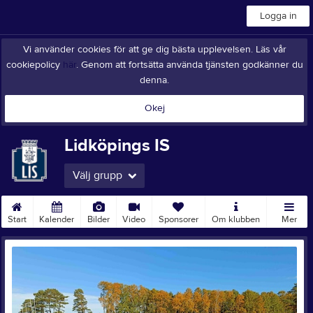
Logga in
Vi använder cookies för att ge dig bästa upplevelsen. Läs vår
cookiepolicy
här
. Genom att fortsätta använda tjänsten godkänner du
denna.
Okej
Lidköpings IS
Välj grupp
Start
Kalender
Bilder
Video
Sponsorer
Om klubben
Mer