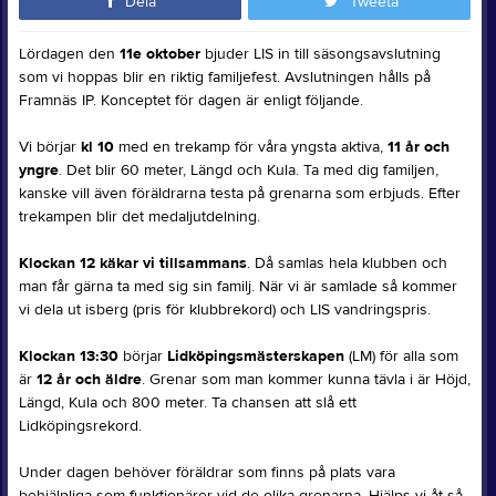
Dela
Tweeta
Lördagen den
11e oktober
bjuder LIS in till säsongsavslutning
som vi hoppas blir en riktig familjefest. Avslutningen hålls på
Framnäs IP. Konceptet för dagen är enligt följande.
Vi börjar
kl 10
med en trekamp för våra yngsta aktiva,
11 år och
yngre
. Det blir 60 meter, Längd och Kula. Ta med dig familjen,
kanske vill även föräldrarna testa på grenarna som erbjuds. Efter
trekampen blir det medaljutdelning.
Klockan 12 käkar vi tillsammans
. Då samlas hela klubben och
man får gärna ta med sig sin familj. När vi är samlade så kommer
vi dela ut isberg (pris för klubbrekord) och LIS vandringspris.
Klockan 13:30
börjar
Lidköpingsmästerskapen
(LM) för alla som
är
12 år och äldre
. Grenar som man kommer kunna tävla i är Höjd,
Längd, Kula och 800 meter. Ta chansen att slå ett
Lidköpingsrekord.
Under dagen behöver föräldrar som finns på plats vara