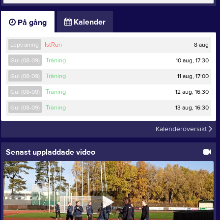
Kalender
På gång
8 aug
Löpträning
IstRun
10 aug, 17:30
Gul (08-09)
Träning
11 aug, 17:00
Gul (08-09)
Träning
12 aug, 16:30
Gul (08-09)
Träning
13 aug, 16:30
Gul (08-09)
Träning
Kalenderöversikt
Senast uppladdade video