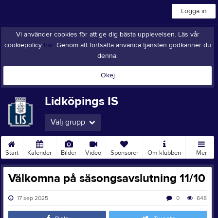
Logga in
Vi använder cookies för att ge dig bästa upplevelsen. Läs vår
cookiepolicy
här
. Genom att fortsätta använda tjänsten godkänner du
denna.
Okej
Lidköpings IS
Välj grupp
Start
Kalender
Bilder
Video
Sponsorer
Om klubben
Mer
Välkomna på säsongsavslutning 11/10
17 sep 2025
0
648