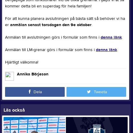
behjälpliga som funktionärer vid de olika grenarna. Hjälps vi åt så
kommer detta bli en superdag för hela familjen!
För att kunna planera avslutningen på bästa sätt så behöver vi ha
er
anmälan senast torsdagen den 9e oktober
.
Anmälan till avslutningen görs i formulär som finns i
denna länk
.
Anmälan till LM-grenar görs i formulär som finns i
denna länk
.
Hjärtligt välkomna!
Annika Börjeson
Dela
Tweeta
Läs också