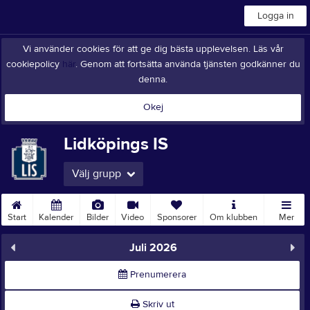
Logga in
Vi använder cookies för att ge dig bästa upplevelsen. Läs vår
cookiepolicy
här
. Genom att fortsätta använda tjänsten godkänner du
denna.
Okej
Lidköpings IS
Välj grupp
Start
Kalender
Bilder
Video
Sponsorer
Om klubben
Mer
Juli 2026
Prenumerera
Skriv ut