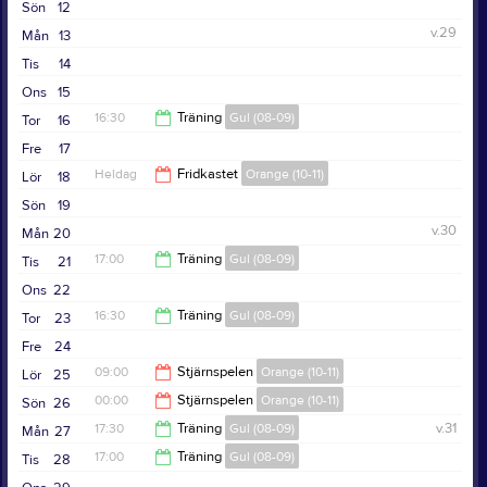
Sön
12
v.29
Mån
13
Tis
14
Ons
15
16:30
Träning
Gul (08-09)
Tor
16
Fre
17
17:30
Heldag
Fridkastet
Orange (10-11)
Lör
18
Sön
19
v.30
Mån
20
17:00
Träning
Gul (08-09)
Tis
21
Ons
22
19:00
16:30
Träning
Gul (08-09)
Tor
23
Fre
24
17:30
09:00
Stjärnspelen
Orange (10-11)
Lör
25
00:00
Stjärnspelen
Orange (10-11)
Sön
26
00:00
17:30
Träning
Gul (08-09)
v.31
Mån
27
18:00
17:00
Träning
Gul (08-09)
Tis
28
19:00