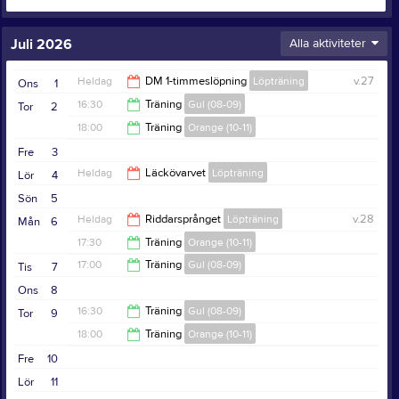
Juli 2026
Alla aktiviteter
Heldag
DM 1-timmeslöpning
Löpträning
v.27
Ons
1
16:30
Träning
Gul (08-09)
Tor
2
18:00
Träning
Orange (10-11)
17:30
Fre
3
19:30
Heldag
Läckövarvet
Löpträning
Lör
4
Sön
5
Heldag
Riddarsprånget
Löpträning
v.28
Mån
6
17:30
Träning
Orange (10-11)
17:00
Träning
Gul (08-09)
Tis
7
19:15
Ons
8
19:00
16:30
Träning
Gul (08-09)
Tor
9
18:00
Träning
Orange (10-11)
17:30
Fre
10
19:30
Lör
11