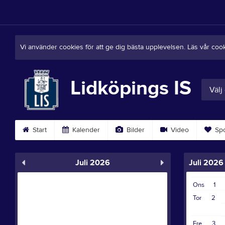
Vi använder cookies för att ge dig bästa upplevelsen. Läs vår coo
Lidköpings IS
Välj
Start
Kalender
Bilder
Video
Spo
Juli 2026
Juli 2026
Ons
1
Tor
2
Fre
3