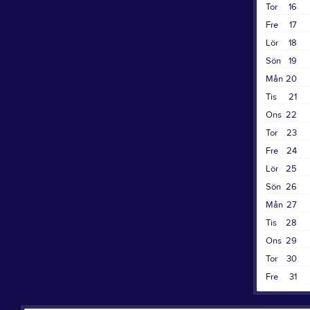
Tor
16
Fre
17
Lör
18
Sön
19
Mån
20
Tis
21
Ons
22
Tor
23
Fre
24
Lör
25
Sön
26
Mån
27
Tis
28
Ons
29
Tor
30
Fre
31