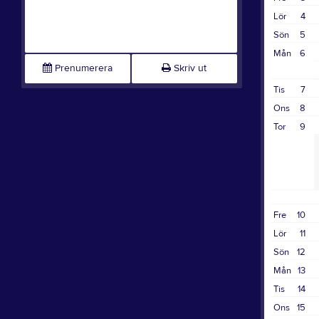
Lör
4
Sön
5
Mån
6
Prenumerera
Skriv ut
Tis
7
Ons
8
Tor
9
Fre
10
Lör
11
Sön
12
Mån
13
Tis
14
Ons
15